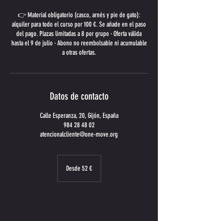
👉 Material obligatorio (casco, arnés y pie de gato):
alquiler para todo el curso por 100 €. Se añade en el paso
del pago. Plazas limitadas a 8 por grupo · Oferta válida
hasta el 9 de julio · Abono no reembolsable ni acumulable
a otras ofertas.
Datos de contacto
Calle Esperanza, 20, Gijón, España
984 28 48 02
atencionalcliente@one-move.org
Desde
52
Desde 52 €
euros