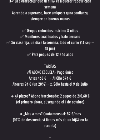
🧗 La extraescolar que tu hij@ va a querer repetir cada
semana
Aprende a superarse, hace amigos y gana confianza,
siempre en buenas manos
✅ Grupos reducidos: máximo 8 niños
✅ Monitores cualificados y trato cercano
✅ Su clase fija, un día a la semana, todo el curso (14 sep –
18 jun)
✅ Para peques de 12 a 16 años
TARIFAS
💰 ABONO ESCUELA · Pago único
Antes 468 € → AHORA 374 €
Ahorras 94 € (un 20%) · ⏳ Sólo hasta el 9 de Julio
🔸¿A plazos? Abono fraccionado: 2 pagos de 210,60 €
(el primero ahora, el segundo el 1 de octubre)
🔸¿Mes a mes? Cuota mensual: 52 €/mes
(10% de descuento si tienes más de un hij@ en la
escuela)
--